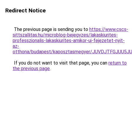
Redirect Notice
The previous page is sending you to
https://www.cscs-
sittszallitas.hu/microblog-bejegyzes/lakaskiurites-
professzionalis-lakaskiurites-amikor-uj-fejezetet-nyit-
az-
otthona/budapest/kaposztasmegyer/JUVDJTFGJUU
If you do not want to visit that page, you can
return to
the previous page
.