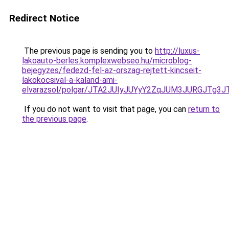
Redirect Notice
The previous page is sending you to
http://luxus-
lakoauto-berles.komplexwebseo.hu/microblog-
bejegyzes/fedezd-fel-az-orszag-rejtett-kincseit-
lakokocsival-a-kaland-ami-
elvarazsol/polgar/JTA2JUIyJUYyY2ZqJUM3JURGJ
If you do not want to visit that page, you can
return to
the previous page
.