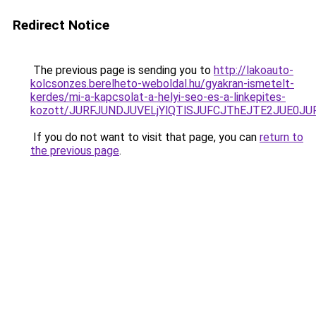
Redirect Notice
The previous page is sending you to
http://lakoauto-
kolcsonzes.berelheto-weboldal.hu/gyakran-ismetelt-
kerdes/mi-a-kapcsolat-a-helyi-seo-es-a-linkepites-
kozott/JURFJUNDJUVELjYlQTlSJUFCJThEJTE2JUE0JU
If you do not want to visit that page, you can
return to
the previous page
.